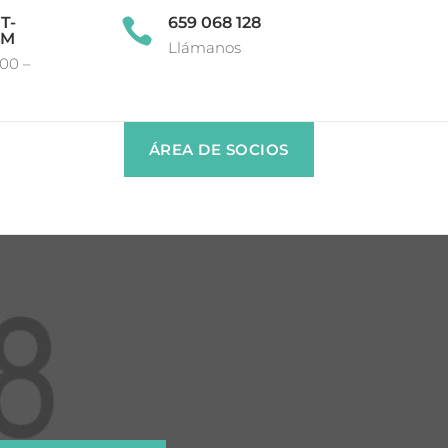
T-
659 068 128

OM
Llámanos
:00 –
ÁREA DE SOCIOS